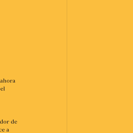
 ahora 
el 
dor de 
ce a 