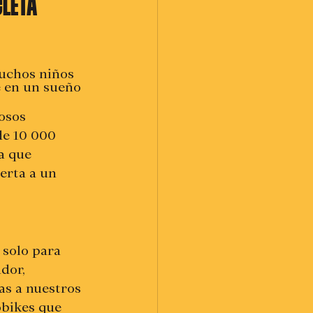
CLETA
uchos niños 
e en un sueño 
osos 
e 10 000 
a que 
erta a un 
 solo para 
dor, 
as a nuestros 
bikes que 