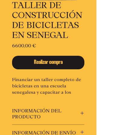
TALLER DE
CONSTRUCCIÓN
DE BICICLETAS
EN SENEGAL
Precio
6600,00 €
Realizar compra
Financiar un taller completo de
bicicletas en una escuela
senegalesa y capacitar a los
mecánicos locales.
INFORMACIÓN DEL
PRODUCTO
Los talleres son componentes
INFORMACIÓN DE ENVÍO
clave del proyecto. Incluye una