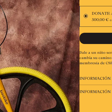
Opciones de preci
DONATE 
300,00 €
c
Dale a un niño sen
cambia su camino 
membresía de CSF 
INFORMACIÓN
Aportarás
300€
al
INFORMACIÓN 
suscripción.
Recibirás tu matrí
nos hayas facilita