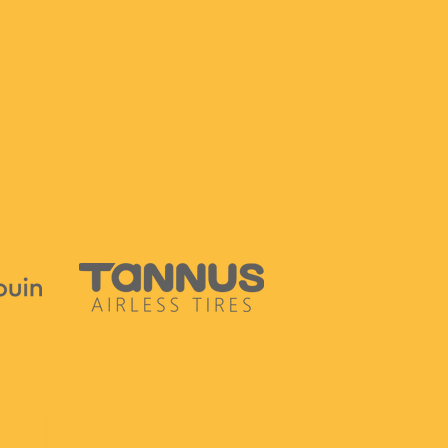
OCINADORES
ncero agradecimiento a todos
ros patrocinadores por su
uable apoyo.
CUBRE COMO TU GENEROS