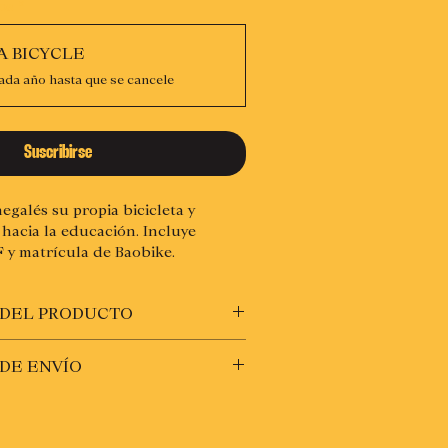
os
*
A BICYCLE
ada año hasta que se cancele
Suscribirse
egalés su propia bicicleta y
hacia la educación. Incluye
y matrícula de Baobike.
 DEL PRODUCTO
 año mientras no canceles tu
DE ENVÍO
cula Baobike en la dirección que
do.