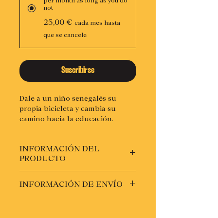
per month as long as you do
not
25,00 €
cada mes hasta
que se cancele
Suscribirse
Dale a un niño senegalés su
propia bicicleta y cambia su
camino hacia la educación.
Incluye membresía de CSF y
matrícula de Baobike.
INFORMACIÓN DEL
PRODUCTO
Aportarás 25,00€ al mes mientras
INFORMACIÓN DE ENVÍO
no canceles tu suscripción.
Recibirás tu matrícula Baobike
en la dirección que nos hayas