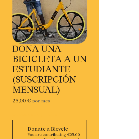
DONA UNA
BICICLETA A UN
ESTUDIANTE
(SUSCRIPCIÓN
MENSUAL)
Precio
25,00 €
por mes
Opciones de precios
*
Donate a Bicycle
You are contributing €25.00