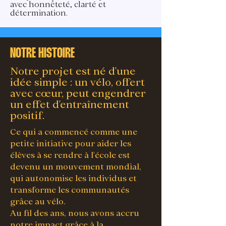
avec honnêteté, clarté et
détermination.
NOTRE HISTOIRE
Notre projet est né d'une
idée simple : un vélo, offert
avec cœur, peut engendrer
un effet d'entraînement
positif.
Ce qui a commencé comme une
petite initiative pour aider les
élèves à se rendre à l'école est
devenu un mouvement mondial,
qui autonomise les individus et
transforme les communautés
grâce au vélo.
Au fil des ans, nous avons accru
notre impact grâce à la